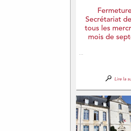
Fermetur
Secrétariat d
tous les merc
mois de sep
...
Lire la su