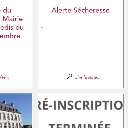
e du
Alerte Sécheresse
e Mairie
...
redis du
tembre
ite...
Lire la suite...