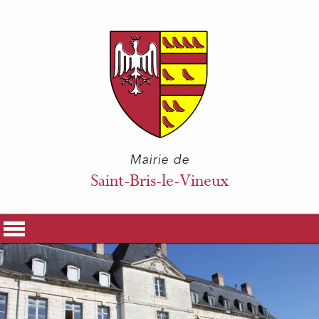
Mairie de
Saint-Bris-le-Vineux
La Mairie
Vos Démarches
Histoire & Patrimoine