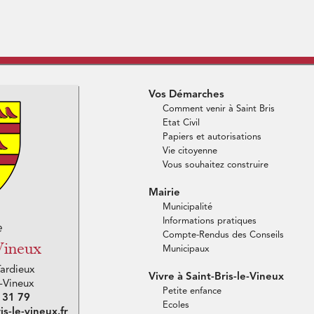
Vos Démarches
Comment venir à Saint Bris
Etat Civil
Papiers et autorisations
Vie citoyenne
Vous souhaitez construire
Mairie
Municipalité
Informations pratiques
e
Compte-Rendus des Conseils
-Vineux
Municipaux
Tardieux
Vivre à Saint-Bris-le-Vineux
e-Vineux
Petite enfance
3 31 79
Ecoles
is-le-vineux.fr