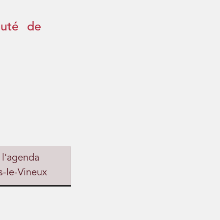
auté de
 l'agenda
s-le-Vineux