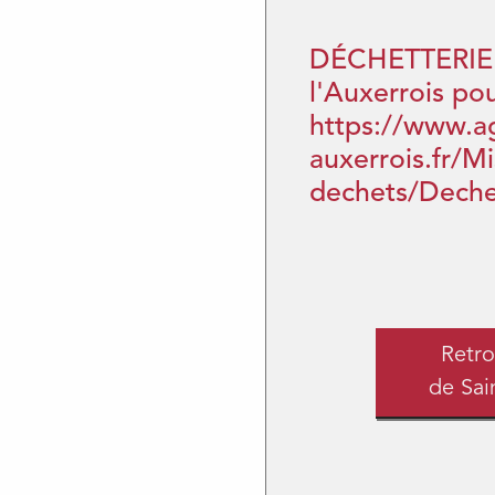
DÉCHETTERIE 
l'Auxerrois pou
https://www.a
auxerrois.fr/M
dechets/Deche
Retro
de Sai