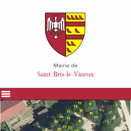
Mairie de
Saint-Bris-le-Vineux
La Mairie
Vos Démarches
Histoire & Patrimoine